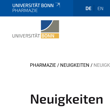
UNIVERSITÄT BONN
DE
EN
PHARMAZIE
Y
PHARMAZIE
NEUIGKEITEN
NEUIGK
o
u
a
r
Neuigkeiten
e
h