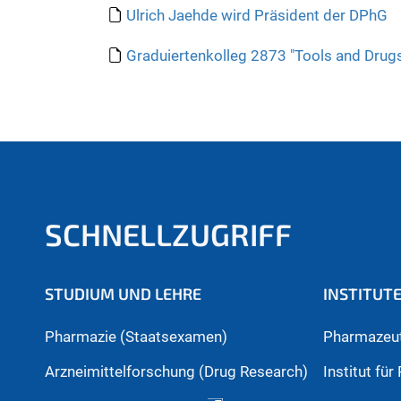
e
Ulrich Jaehde wird Präsident der DPhG
r
e
Graduiertenkolleg 2873 "Tools and Drugs 
:
SCHNELLZUGRIFF
STUDIUM UND LEHRE
INSTITUT
Pharmazie (Staatsexamen)
Pharmazeut
Arzneimittelforschung (Drug Research)
Institut fü